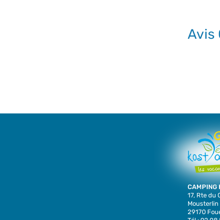
Avis
CAMPING 
17, Rte du
Mousterlin
29170 Foue