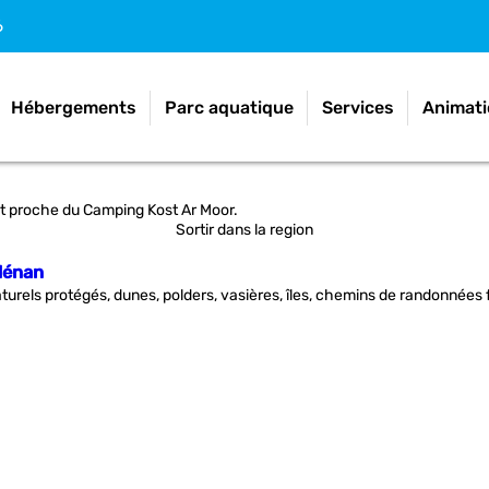
6
Hébergements
Parc aquatique
Services
Animati
et proche du Camping Kost Ar Moor.
Sortir dans la region
lénan
naturels protégés, dunes, polders, vasières, îles, chemins de randonn