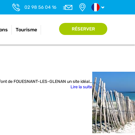
02 98 56 04 16
RÉSERVER
ons
Tourisme
ées font de FOUESNANT-LES-GLENAN un site idéal…
Lire la suite