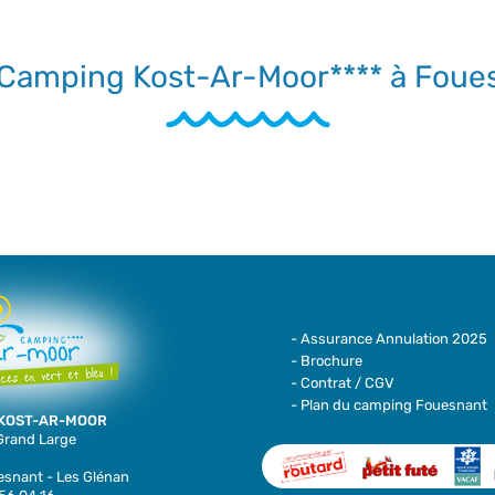
 Camping Kost-Ar-Moor**** à Foue
- Assurance Annulation 2025
- Brochure
- Contrat / CGV
- Plan du camping Fouesnant
KOST-AR-MOOR
 Grand Large
snant - Les Glénan