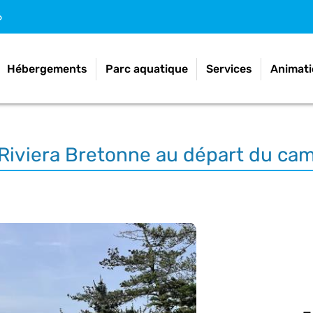
6
Hébergements
Parc aquatique
Services
Animati
la Riviera Bretonne au départ du c