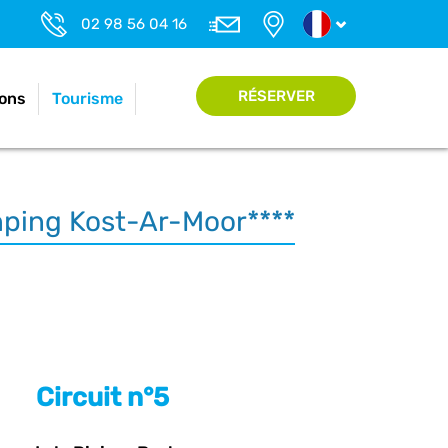
02 98 56 04 16
RÉSERVER
ons
Tourisme
amping Kost-Ar-Moor****
Circuit n°5