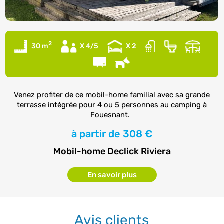
2
30 m
X 4/5
X 2
Venez profiter de ce mobil-home familial avec sa grande
terrasse intégrée pour 4 ou 5 personnes au camping à
Fouesnant.
à partir de
308 €
Mobil-home Declick Riviera
En savoir plus
Avis clients