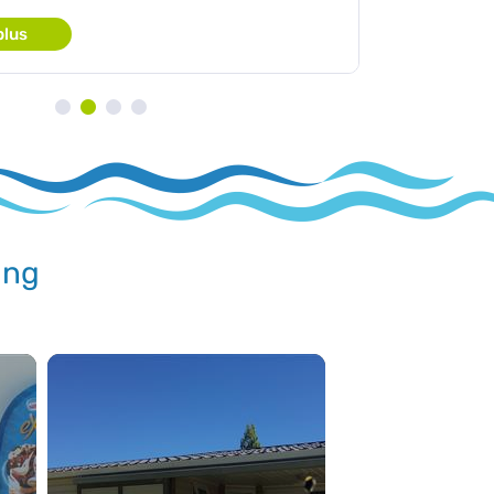
plus
ing