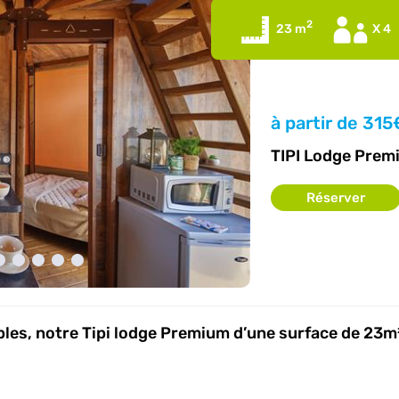
2
23 m
X 4
à partir de
315
TIPI Lodge Prem
Réserver
les, notre Tipi lodge Premium d’une surface de 23m²