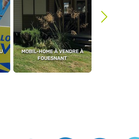
U
MOBIL-HOME À VENDRE À
FOUESNANT
MASSA