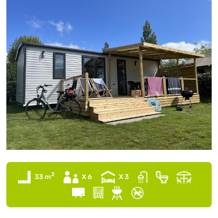
2
33 m
X 6
X 3